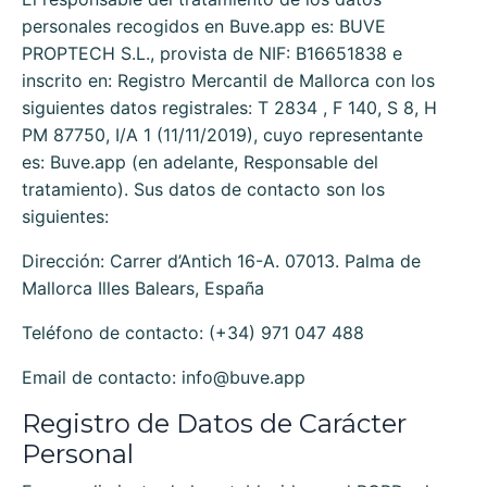
personales recogidos en
Buve.app
es:
BUVE
PROPTECH S.L.
, provista de NIF:
B16651838
e
inscrito en:
Registro Mercantil de Mallorca
con los
siguientes datos registrales:
T 2834 , F 140, S 8, H
PM 87750, I/A 1 (11/11/2019)
, cuyo representante
es:
Buve.app
(en adelante, Responsable del
tratamiento). Sus datos de contacto son los
siguientes:
Dirección:
Carrer d’Antich 16-A. 07013. Palma de
Mallorca Illes Balears, España
Teléfono de contacto:
(+34) 971 047 488
Email de contacto:
info@buve.app
Registro de Datos de Carácter
Personal